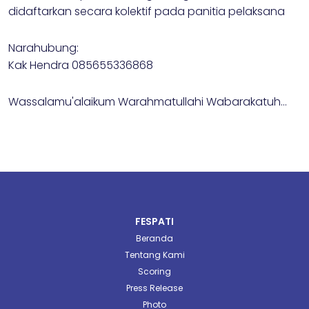
didaftarkan secara kolektif pada panitia pelaksana
Narahubung:
Kak Hendra 085655336868
Wassalamu'alaikum Warahmatullahi Wabarakatuh...
FESPATI
Beranda
Tentang Kami
Scoring
Press Release
Photo