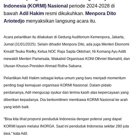
Indonesia (KORMI) Nasional
periode 2024-2028 di
bawah
Adil Hakim
resmi dikukuhkan.
Menpora Dito
Ariotedjo
menyaksikan langsung acara itu.
Acara pelantikan itu dilakukan di Gedung Auditorium Kemenpora, Jakarta,
Jumat (31/01/2025). Selain dihadiri Menpora Dito, ada juga Menteri Ekonomi
Kreatif Teuku Riefky, Ketua NOC Raja Sapta Oktohari, Ni Komang Ayu Astiti
mewakili Menteri Pariwisata, Wakabid Organisasi KONI Othniel Mamahit, dan
Utusan Khusus Presiden Ahmad Ridha Sabana.
Pelantikan Adil Hakim sebagai ketua umum yang baru menjadi momentum
penting bagi kemajuan organisasi KORMI Nasional. Dalam pidato
perdananya, Adil mengucap syukur dan terima kasih atas kepercayaan yang
diberikan kepadanya. Dia berkomitmen membawa KORMI Nasional ke arah
yang lebih baik.
"Bisa kita lihat proporsi penduduk Indonesia dengan potensi yang dapat
KORMI layani melalui INORGA. Saat ini penduduk Indonesia sekitar 280 juta
jiwa," kata Adil.