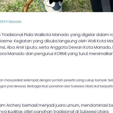
FESPATI Manado
radisional Piala Walikota Manado yang digelar dalam 
sme. Kegiatan yang dibuka langsung oleh Wali Kota Mana
nsi, Aba Amir Liputo, serta Anggota Dewan Kota Manado,
ispora Manado dan pengurus KORMI yang turut meramaik
ian masyarakat setempat, dengan jumlah peserta yang cukup banyak. Seba
tegori pria dewasa. Berbagai klub panahan dari Sulawesi Utara ikut berp
aam Archery berhasil menjadi juara umum, mendominasi b
inya kualitas atlet panahan tradisional di Sulawesi Utara.