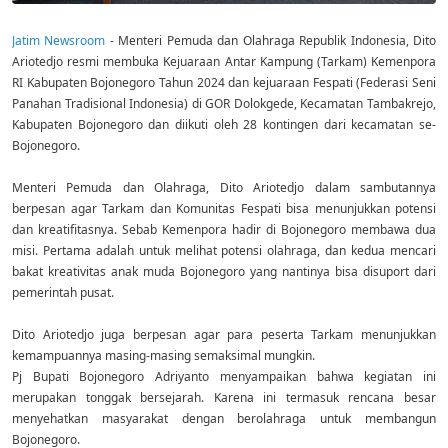
Jatim Newsroom
- Menteri Pemuda dan Olahraga Republik Indonesia, Dito
Ariotedjo resmi membuka Kejuaraan Antar Kampung (Tarkam) Kemenpora
RI Kabupaten Bojonegoro Tahun 2024 dan kejuaraan Fespati (Federasi Seni
Panahan Tradisional Indonesia) di GOR Dolokgede, Kecamatan Tambakrejo,
Kabupaten Bojonegoro dan diikuti oleh 28 kontingen dari kecamatan se-
Bojonegoro.
Menteri Pemuda dan Olahraga, Dito Ariotedjo dalam sambutannya
berpesan agar Tarkam dan Komunitas Fespati bisa menunjukkan potensi
dan kreatifitasnya. Sebab Kemenpora hadir di Bojonegoro membawa dua
misi. Pertama adalah untuk melihat potensi olahraga, dan kedua mencari
bakat kreativitas anak muda Bojonegoro yang nantinya bisa disuport dari
pemerintah pusat.
Dito Ariotedjo juga berpesan agar para peserta Tarkam menunjukkan
kemampuannya masing-masing semaksimal mungkin.
Pj Bupati Bojonegoro Adriyanto menyampaikan bahwa kegiatan ini
merupakan tonggak bersejarah. Karena ini termasuk rencana besar
menyehatkan masyarakat dengan berolahraga untuk membangun
Bojonegoro.